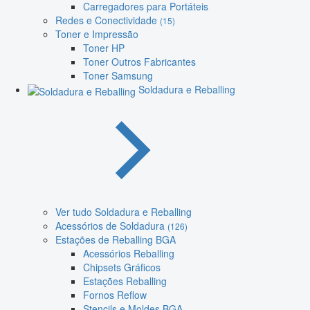
Carregadores para Portáteis
Redes e Conectividade
(15)
Toner e Impressão
Toner HP
Toner Outros Fabricantes
Toner Samsung
Soldadura e Reballing
Ver tudo Soldadura e Reballing
Acessórios de Soldadura
(126)
Estações de Reballing BGA
Acessórios Reballing
Chipsets Gráficos
Estações Reballing
Fornos Reflow
Stencils e Moldes BGA