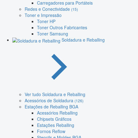
Carregadores para Portáteis
Redes e Conectividade
(15)
Toner e Impressão
Toner HP
Toner Outros Fabricantes
Toner Samsung
Soldadura e Reballing
Ver tudo Soldadura e Reballing
Acessórios de Soldadura
(126)
Estações de Reballing BGA
Acessórios Reballing
Chipsets Gráficos
Estações Reballing
Fornos Reflow
Stencils e Moldes BGA