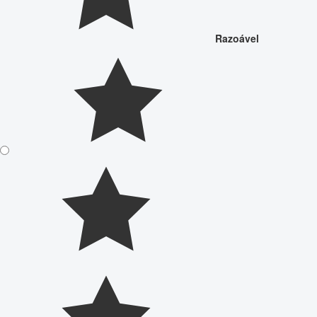
Razoável