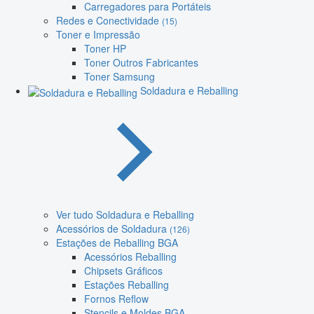
Carregadores para Portáteis
Redes e Conectividade
(15)
Toner e Impressão
Toner HP
Toner Outros Fabricantes
Toner Samsung
Soldadura e Reballing
Ver tudo Soldadura e Reballing
Acessórios de Soldadura
(126)
Estações de Reballing BGA
Acessórios Reballing
Chipsets Gráficos
Estações Reballing
Fornos Reflow
Stencils e Moldes BGA