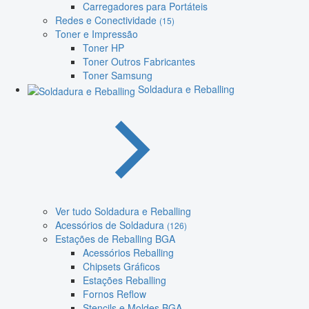
Carregadores para Portáteis
Redes e Conectividade
(15)
Toner e Impressão
Toner HP
Toner Outros Fabricantes
Toner Samsung
Soldadura e Reballing
Ver tudo Soldadura e Reballing
Acessórios de Soldadura
(126)
Estações de Reballing BGA
Acessórios Reballing
Chipsets Gráficos
Estações Reballing
Fornos Reflow
Stencils e Moldes BGA