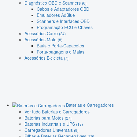
Diagnóstico OBD e Scanners
(6)
Cabos e Adaptadores OBD
Emuladores AdBlue
Scanners e Interfaces OBD
Programação ECU e Chaves
Acessórios Carro
(24)
Acessórios Moto
(8)
Baús e Porta-Capacetes
Porta-bagagens e Malas
Acessórios Bicicleta
(7)
Baterias e Carregadores
Ver tudo Baterias e Carregadores
Baterias para Motos
(27)
Baterias Industriais e UPS
(18)
Carregadores Universais
(9)
Pilhas e Baterias Recarregáveis
(39)