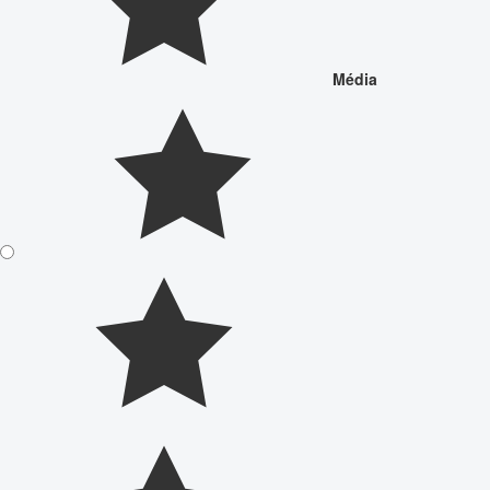
Média