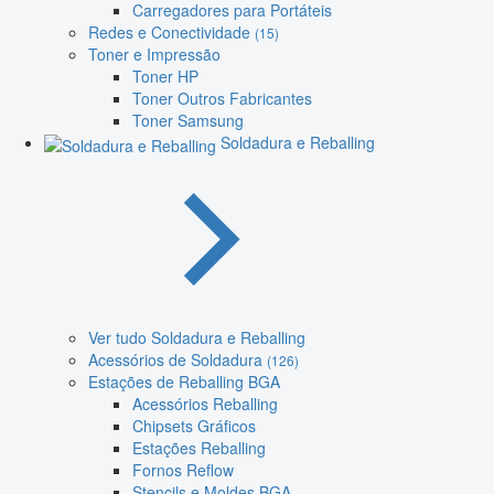
Carregadores para Portáteis
Redes e Conectividade
(15)
Toner e Impressão
Toner HP
Toner Outros Fabricantes
Toner Samsung
Soldadura e Reballing
Ver tudo Soldadura e Reballing
Acessórios de Soldadura
(126)
Estações de Reballing BGA
Acessórios Reballing
Chipsets Gráficos
Estações Reballing
Fornos Reflow
Stencils e Moldes BGA