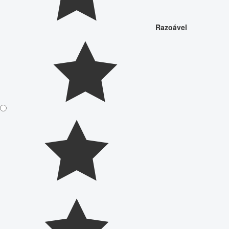
Razoável