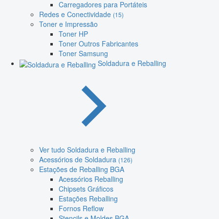
Carregadores para Portáteis
Redes e Conectividade
(15)
Toner e Impressão
Toner HP
Toner Outros Fabricantes
Toner Samsung
Soldadura e Reballing
Ver tudo Soldadura e Reballing
Acessórios de Soldadura
(126)
Estações de Reballing BGA
Acessórios Reballing
Chipsets Gráficos
Estações Reballing
Fornos Reflow
Stencils e Moldes BGA