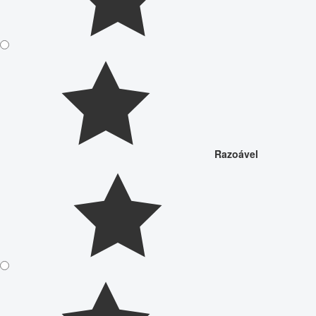
Razoável