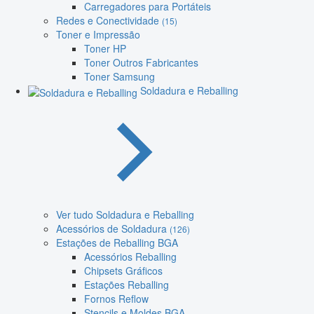
Carregadores para Portáteis
Redes e Conectividade
(15)
Toner e Impressão
Toner HP
Toner Outros Fabricantes
Toner Samsung
Soldadura e Reballing
Ver tudo Soldadura e Reballing
Acessórios de Soldadura
(126)
Estações de Reballing BGA
Acessórios Reballing
Chipsets Gráficos
Estações Reballing
Fornos Reflow
Stencils e Moldes BGA