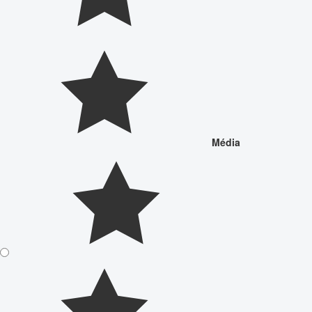
Média