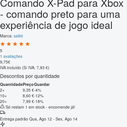
Comando X-Pad para Xbox
- comando preto para uma
experiência de jogo ideal
Marca:
satkit
5
1 avaliações
9
,
75
€
IVA incluído
(S/ IVA: 7,93 €)
Descontos por quantidade
Quantidade
Preço
Guardar
2+
9,35 €
-4%
10+
8,60 €
-12%
20+
7,99 €
-18%
Só restam 1 em stock - encomende já!
Entrega padrão
Qua, Ago 12 - Sex, Ago 14