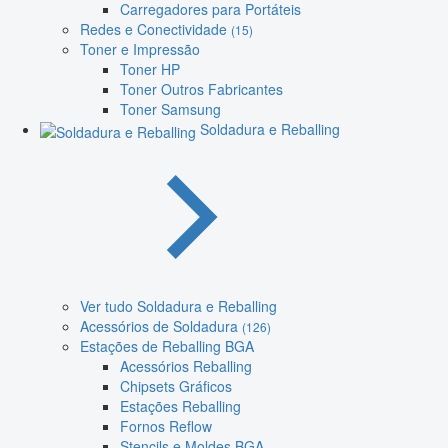
Carregadores para Portáteis
Redes e Conectividade
(15)
Toner e Impressão
Toner HP
Toner Outros Fabricantes
Toner Samsung
Soldadura e Reballing
Ver tudo Soldadura e Reballing
Acessórios de Soldadura
(126)
Estações de Reballing BGA
Acessórios Reballing
Chipsets Gráficos
Estações Reballing
Fornos Reflow
Stencils e Moldes BGA