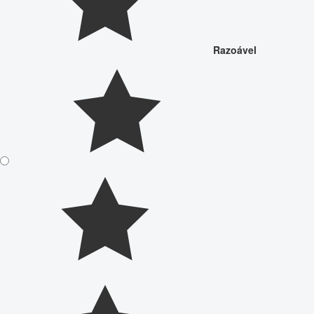
Razoável