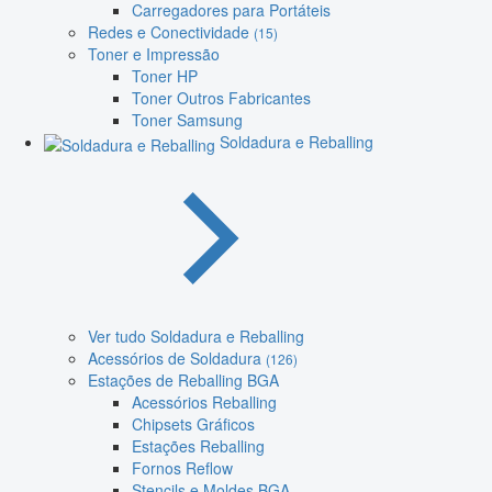
Carregadores para Portáteis
Redes e Conectividade
(15)
Toner e Impressão
Toner HP
Toner Outros Fabricantes
Toner Samsung
Soldadura e Reballing
Ver tudo Soldadura e Reballing
Acessórios de Soldadura
(126)
Estações de Reballing BGA
Acessórios Reballing
Chipsets Gráficos
Estações Reballing
Fornos Reflow
Stencils e Moldes BGA