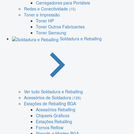
Carregadores para Portáteis
Redes e Conectividade
(15)
Toner e Impressão
Toner HP
Toner Outros Fabricantes
Toner Samsung
Soldadura e Reballing
Ver tudo Soldadura e Reballing
Acessórios de Soldadura
(126)
Estações de Reballing BGA
Acessórios Reballing
Chipsets Gráficos
Estações Reballing
Fornos Reflow
Stencils e Moldes BGA