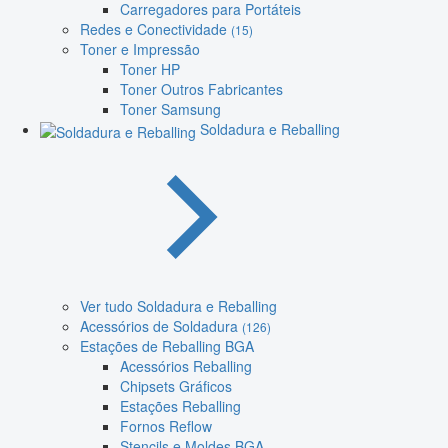
Carregadores para Portáteis
Redes e Conectividade
(15)
Toner e Impressão
Toner HP
Toner Outros Fabricantes
Toner Samsung
Soldadura e Reballing
Ver tudo Soldadura e Reballing
Acessórios de Soldadura
(126)
Estações de Reballing BGA
Acessórios Reballing
Chipsets Gráficos
Estações Reballing
Fornos Reflow
Stencils e Moldes BGA