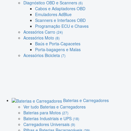
Diagnóstico OBD e Scanners
(6)
Cabos e Adaptadores OBD
Emuladores AdBlue
Scanners e Interfaces OBD
Programação ECU e Chaves
Acessórios Carro
(24)
Acessórios Moto
(8)
Baús e Porta-Capacetes
Porta-bagagens e Malas
Acessórios Bicicleta
(7)
Baterias e Carregadores
Ver tudo Baterias e Carregadores
Baterias para Motos
(27)
Baterias Industriais e UPS
(18)
Carregadores Universais
(9)
Pilhas e Baterias Recarregáveis
(39)