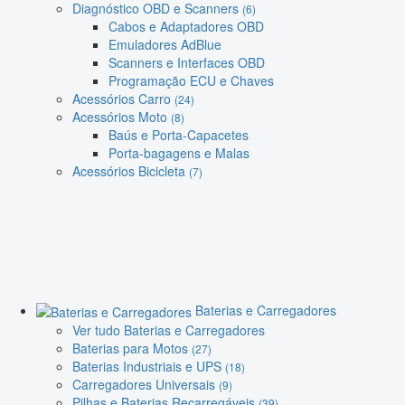
Diagnóstico OBD e Scanners
(6)
Cabos e Adaptadores OBD
Emuladores AdBlue
Scanners e Interfaces OBD
Programação ECU e Chaves
Acessórios Carro
(24)
Acessórios Moto
(8)
Baús e Porta-Capacetes
Porta-bagagens e Malas
Acessórios Bicicleta
(7)
Baterias e Carregadores
Ver tudo Baterias e Carregadores
Baterias para Motos
(27)
Baterias Industriais e UPS
(18)
Carregadores Universais
(9)
Pilhas e Baterias Recarregáveis
(39)