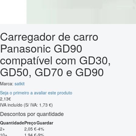
Carregador de carro
Panasonic GD90
compatível com GD30,
GD50, GD70 e GD90
Marca:
satkit
Seja o primeiro a avaliar este produto
2
,
13
€
IVA incluído
(S/ IVA: 1,73 €)
Descontos por quantidade
Quantidade
Preço
Guardar
2+
2,05 €
-4%
10+
1,94 €
-9%