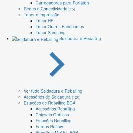
Carregadores para Portáteis
Redes e Conectividade
(15)
Toner e Impressão
Toner HP
Toner Outros Fabricantes
Toner Samsung
Soldadura e Reballing
Ver tudo Soldadura e Reballing
Acessórios de Soldadura
(126)
Estações de Reballing BGA
Acessórios Reballing
Chipsets Gráficos
Estações Reballing
Fornos Reflow
Stencils e Moldes BGA