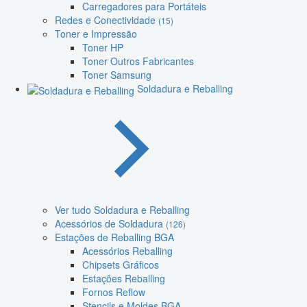
Carregadores para Portáteis
Redes e Conectividade
(15)
Toner e Impressão
Toner HP
Toner Outros Fabricantes
Toner Samsung
Soldadura e Reballing
Ver tudo Soldadura e Reballing
Acessórios de Soldadura
(126)
Estações de Reballing BGA
Acessórios Reballing
Chipsets Gráficos
Estações Reballing
Fornos Reflow
Stencils e Moldes BGA