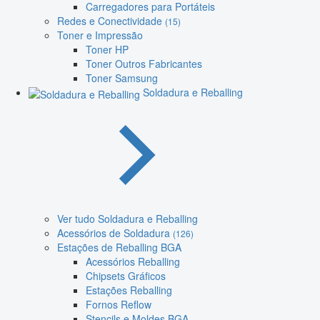
Carregadores para Portáteis
Redes e Conectividade
(15)
Toner e Impressão
Toner HP
Toner Outros Fabricantes
Toner Samsung
Soldadura e Reballing
Ver tudo Soldadura e Reballing
Acessórios de Soldadura
(126)
Estações de Reballing BGA
Acessórios Reballing
Chipsets Gráficos
Estações Reballing
Fornos Reflow
Stencils e Moldes BGA