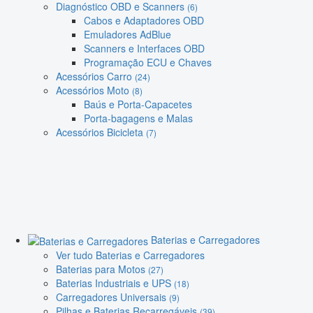
Diagnóstico OBD e Scanners
(6)
Cabos e Adaptadores OBD
Emuladores AdBlue
Scanners e Interfaces OBD
Programação ECU e Chaves
Acessórios Carro
(24)
Acessórios Moto
(8)
Baús e Porta-Capacetes
Porta-bagagens e Malas
Acessórios Bicicleta
(7)
Baterias e Carregadores
Ver tudo Baterias e Carregadores
Baterias para Motos
(27)
Baterias Industriais e UPS
(18)
Carregadores Universais
(9)
Pilhas e Baterias Recarregáveis
(39)