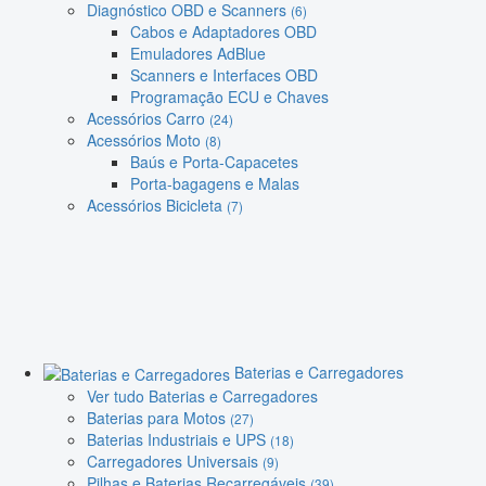
Diagnóstico OBD e Scanners
(6)
Cabos e Adaptadores OBD
Emuladores AdBlue
Scanners e Interfaces OBD
Programação ECU e Chaves
Acessórios Carro
(24)
Acessórios Moto
(8)
Baús e Porta-Capacetes
Porta-bagagens e Malas
Acessórios Bicicleta
(7)
Baterias e Carregadores
Ver tudo Baterias e Carregadores
Baterias para Motos
(27)
Baterias Industriais e UPS
(18)
Carregadores Universais
(9)
Pilhas e Baterias Recarregáveis
(39)