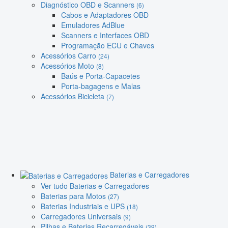
Diagnóstico OBD e Scanners
(6)
Cabos e Adaptadores OBD
Emuladores AdBlue
Scanners e Interfaces OBD
Programação ECU e Chaves
Acessórios Carro
(24)
Acessórios Moto
(8)
Baús e Porta-Capacetes
Porta-bagagens e Malas
Acessórios Bicicleta
(7)
Baterias e Carregadores
Ver tudo Baterias e Carregadores
Baterias para Motos
(27)
Baterias Industriais e UPS
(18)
Carregadores Universais
(9)
Pilhas e Baterias Recarregáveis
(39)