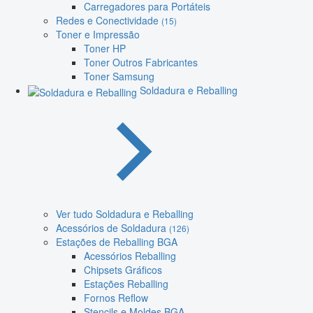
Carregadores para Portáteis
Redes e Conectividade
(15)
Toner e Impressão
Toner HP
Toner Outros Fabricantes
Toner Samsung
Soldadura e Reballing
Ver tudo Soldadura e Reballing
Acessórios de Soldadura
(126)
Estações de Reballing BGA
Acessórios Reballing
Chipsets Gráficos
Estações Reballing
Fornos Reflow
Stencils e Moldes BGA