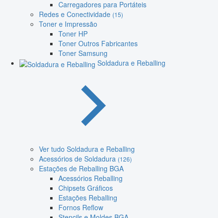
Carregadores para Portáteis
Redes e Conectividade
(15)
Toner e Impressão
Toner HP
Toner Outros Fabricantes
Toner Samsung
Soldadura e Reballing
Ver tudo Soldadura e Reballing
Acessórios de Soldadura
(126)
Estações de Reballing BGA
Acessórios Reballing
Chipsets Gráficos
Estações Reballing
Fornos Reflow
Stencils e Moldes BGA